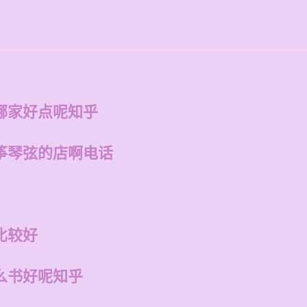
哪家好点呢知乎
筝琴弦的店啊电话
比较好
么书好呢知乎