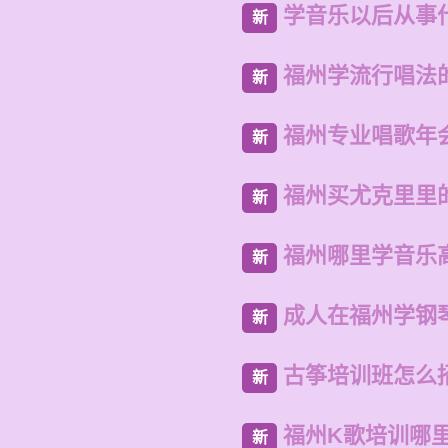
学音乐以后从事
新
福州学流行唱法
新
福州专业唱歌年
新
福州买尤克里里
新
福州哪里学音乐
新
成人在福州学钢
新
古筝培训班怎么
新
福州K歌培训哪
新