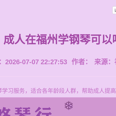
成人在福州学钢琴可以
026-07-07 22:27:53
作者：
来源：
琴学习服务，适合各年龄段人群，帮助成人提高