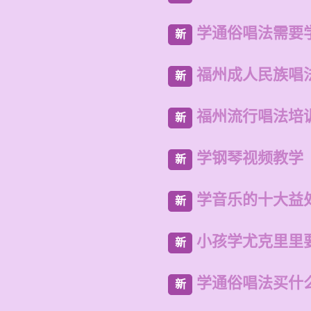
学通俗唱法需要
新
福州成人民族唱
新
福州流行唱法培
新
学钢琴视频教学
新
学音乐的十大益
新
小孩学尤克里里
新
学通俗唱法买什
新