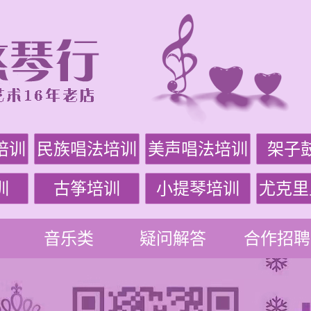
培训
民族唱法培训
美声唱法培训
架子
训
古筝培训
小提琴培训
尤克里
音乐类
疑问解答
合作招聘