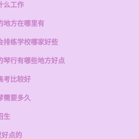
什么工作
的地方在哪里有
会排练学校哪家好些
的琴行有哪些地方好点
高考比较好
琴需要多久
招生
里好点的